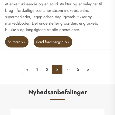
et enkelt udseende og en solid struktur og er velegnet til
brug i forskellige scenarier såsom indkøbscentre,
supermarkeder, legepladser, dagligvarebutikker og
markedsboder. Det understøtter grossisters engroskøb,
bulkkøb og langsigtede stabile operationer.
Se mere >>
Send forespørgsel >>
«
1
2
3
4
5
»
Nyhedsanbefalinger