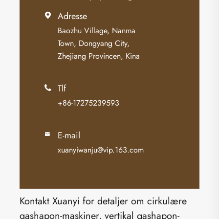
Adresse

Baozhu Village, Nanma
Town, Dongyang City,
Zhejiang Provincen, Kina
Tlf

+86-17275239593
E-mail

xuanyiwanju@vip.163.com
Kontakt Xuanyi for detaljer om cirkulære
gashapon-maskiner, vertikal gashapon-