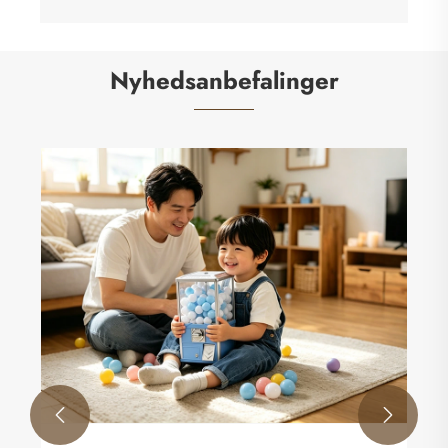
Nyhedsanbefalinger
Er Gashapon-virksomheden rentabel i 2026?
Se mere >>

