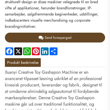
strukturelt design er disse maskiner velegnede til en bred
vifte af applikationer, herunder brandforretninger, IP-
samarbejder, salgsfremmende begivenheder, udstillinger,
indkøbscenters visuelle merchandising og corporate
branding-initiativer.
Send forespørgsel
Facebook
X
WhatsApp
Pinterest
LinkedIn
Share
Produkt beskrivelse
Xuanyi Creative Toy Gashapon Machine er en
avanceret tilpasset løsning udviklet af en professionel
kinesisk producent, leverandør og fabrik, designet til
at omdanne almindelig salgsautomat til fordybende
mærkeoplevelser. Denne Creative Toy Gashapon-
maskine går ud over traditionel funktionalitet, og