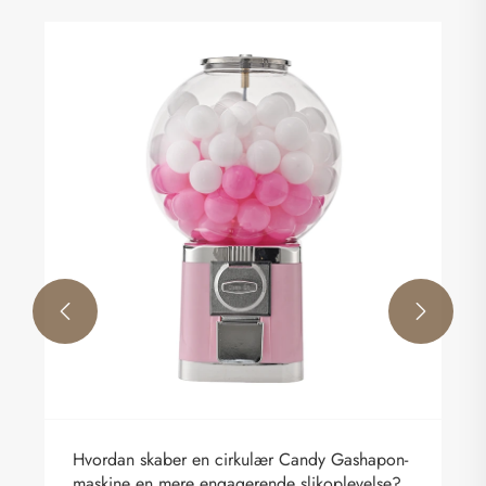


Hvordan skaber en cirkulær Candy Gashapon-
maskine en mere engagerende slikoplevelse?