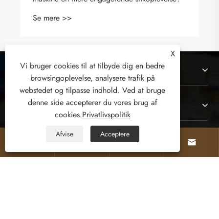
Se mere >>
X
Vi bruger cookies til at tilbyde dig en bedre
Om os
browsingoplevelse, analysere trafik på
webstedet og tilpasse indhold. Ved at bruge
denne side accepterer du vores brug af
Produkter
cookies.
Privatlivspolitik
Afvise
Acceptere
Kontakt os




FØLG OS